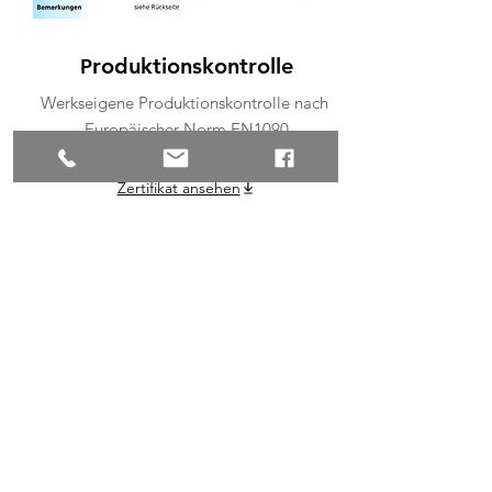
roduktionskontrolle
P
Werkseigene Produktionskontrolle nach
Europäischer Norm EN1090
Zertifikat ansehen
Chronik der Firma
2011 erfolgte die Übergabe der
Geschäftsführung von Dieter
Kranen an Ansga und Tim Kranen.
Obwohl nicht mehr im aktuellen
Tagesgeschäft tätig, steht der
Senior dem Unternehmen mit
seiner 50 jährigen Erfahrung im
Stahlbau immer noch gerne