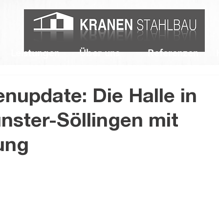
Leistungen
Über uns
Referenzen
enupdate: Die Halle in
ster-Söllingen mit
ung